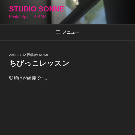
コ
STUDIO SONNE
ン
Rental Space & BAR
テ
ン
ツ
メニュー
へ
ス
キ
投
2019-01-12
投稿者:
KUSA
稿
ッ
ちびっこレッスン
日:
プ
朝焼けが綺麗です。