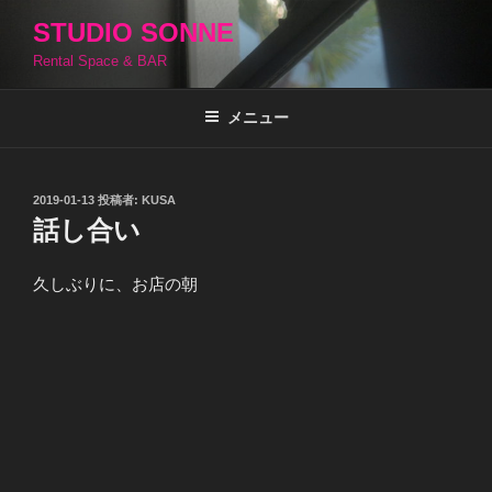
コ
STUDIO SONNE
ン
Rental Space & BAR
テ
ン
ツ
メニュー
へ
ス
キ
投
2019-01-13
投稿者:
KUSA
稿
ッ
話し合い
日:
プ
久しぶりに、お店の朝