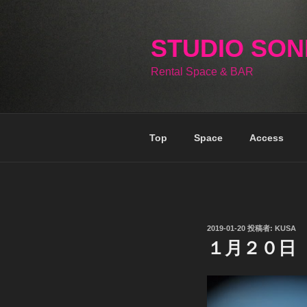
コ
ン
テ
STUDIO SO
ン
Rental Space & BAR
ツ
へ
ス
キ
Top
Space
Access
ッ
プ
投
2019-01-20
投稿者:
KUSA
稿
１月２０日
日: