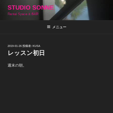
コ
STUDIO SONNE
ン
Rental Space & BAR
テ
ン
ツ
メニュー
へ
ス
キ
投
2019-01-26
投稿者:
KUSA
稿
ッ
レッスン初日
日:
プ
週末の朝。