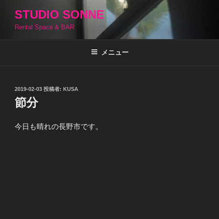
コ
STUDIO SONNE
ン
Rental Space & BAR
テ
ン
ツ
メニュー
へ
ス
キ
投
2019-02-03
投稿者:
KUSA
稿
ッ
節分
日:
プ
今日も晴れの長野市です。