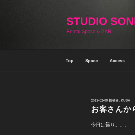
コ
ン
テ
STUDIO SO
ン
Rental Space & BAR
ツ
へ
ス
キ
Top
Space
Access
ッ
プ
投
2019-02-09
投稿者:
KUSA
稿
お客さんか
日:
今日は曇り。。。