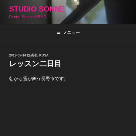
コ
STUDIO SONNE
ン
Rental Space & BAR
テ
ン
ツ
メニュー
へ
ス
キ
投
2019-02-14
投稿者:
KUSA
稿
ッ
レッスン二日目
日:
プ
朝から雪が舞う長野市です。