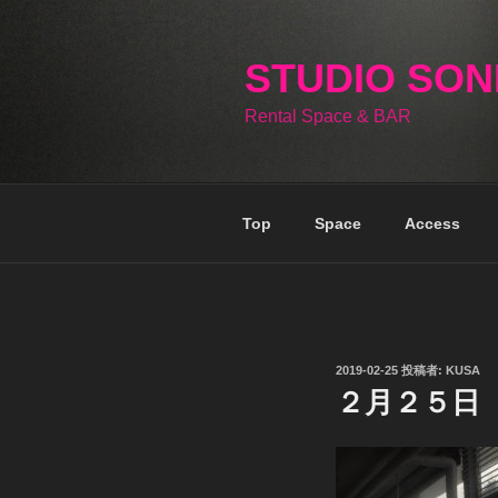
コ
ン
テ
STUDIO SO
ン
Rental Space & BAR
ツ
へ
ス
キ
Top
Space
Access
ッ
プ
投
2019-02-25
投稿者:
KUSA
稿
２月２５日
日: