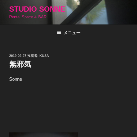
コ
STUDIO SONNE
ン
Rental Space & BAR
テ
ン
ツ
メニュー
へ
ス
キ
投
2019-02-27
投稿者:
KUSA
稿
ッ
無邪気
日:
プ
Sonne