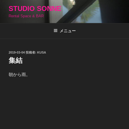
コ
STUDIO SONNE
ン
Rental Space & BAR
テ
ン
ツ
メニュー
へ
ス
キ
投
2019-03-04
投稿者:
KUSA
稿
ッ
集結
日:
プ
朝から雨。