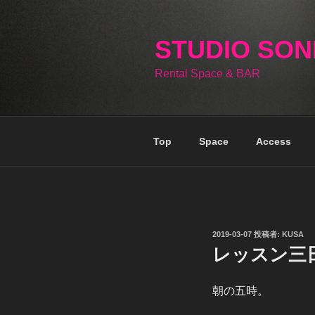
コ
ン
テ
STUDIO SO
ン
Rental Space & BAR
ツ
へ
ス
キ
Top
Space
Access
ッ
プ
投
2019-03-07
投稿者:
KUSA
稿
レッスン三
日:
朝の五時。