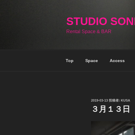
コ
ン
テ
STUDIO SO
ン
Rental Space & BAR
ツ
へ
ス
キ
Top
Space
Access
ッ
プ
投
2019-03-13
投稿者:
KUSA
稿
３月１３日
日: