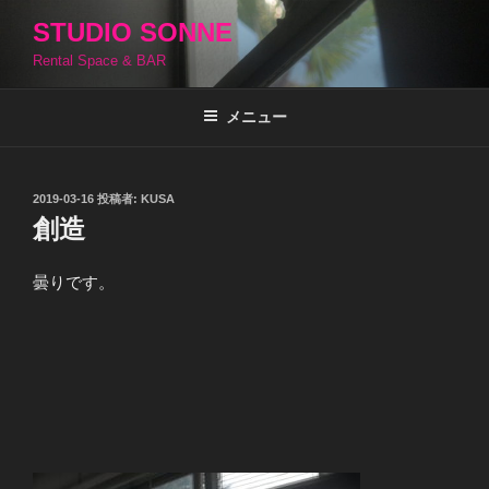
コ
STUDIO SONNE
ン
Rental Space & BAR
テ
ン
ツ
メニュー
へ
ス
キ
投
2019-03-16
投稿者:
KUSA
稿
ッ
創造
日:
プ
曇りです。