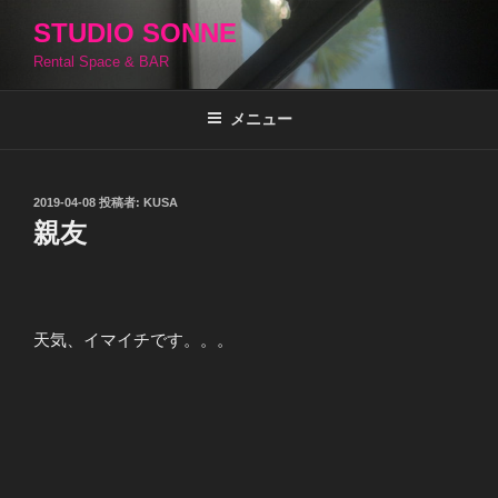
コ
STUDIO SONNE
ン
Rental Space & BAR
テ
ン
ツ
メニュー
へ
ス
キ
投
2019-04-08
投稿者:
KUSA
稿
ッ
親友
日:
プ
天気、イマイチです。。。