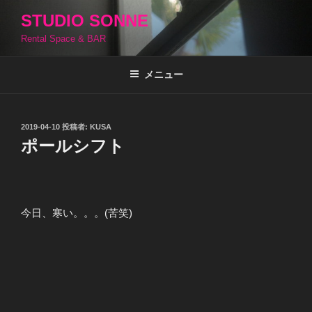
コ
STUDIO SONNE
ン
Rental Space & BAR
テ
ン
ツ
メニュー
へ
ス
キ
投
2019-04-10
投稿者:
KUSA
稿
ッ
ポールシフト
日:
プ
今日、寒い。。。(苦笑)