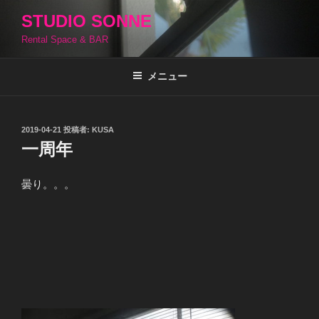
コ
STUDIO SONNE
ン
Rental Space & BAR
テ
ン
ツ
メニュー
へ
ス
キ
投
2019-04-21
投稿者:
KUSA
稿
ッ
一周年
日:
プ
曇り。。。