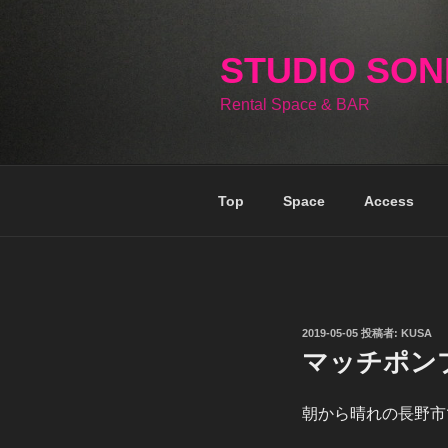
コ
ン
テ
STUDIO SO
ン
Rental Space & BAR
ツ
へ
ス
キ
Top
Space
Access
ッ
プ
投
2019-05-05
投稿者:
KUSA
稿
マッチポン
日:
朝から晴れの長野市