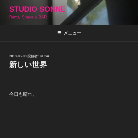
コ
STUDIO SONNE
ン
Rental Space & BAR
テ
ン
ツ
メニュー
へ
ス
キ
投
2019-05-08
投稿者:
KUSA
稿
ッ
新しい世界
日:
プ
今日も晴れ。