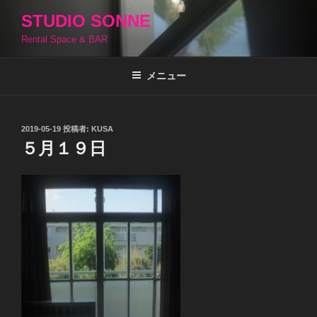
コ
STUDIO SONNE
ン
Rental Space & BAR
テ
ン
ツ
メニュー
へ
ス
キ
投
2019-05-19
投稿者:
KUSA
稿
ッ
５月１９日
日:
プ