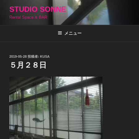
コ
STUDIO SONNE
ン
Rental Space & BAR
テ
ン
ツ
メニュー
へ
ス
キ
投
2019-05-28
投稿者:
KUSA
稿
ッ
５月２８日
日:
プ