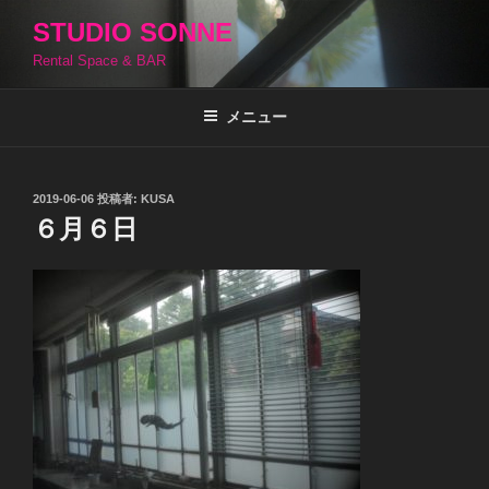
コ
STUDIO SONNE
ン
Rental Space & BAR
テ
ン
ツ
メニュー
へ
ス
キ
投
2019-06-06
投稿者:
KUSA
稿
ッ
６月６日
日:
プ