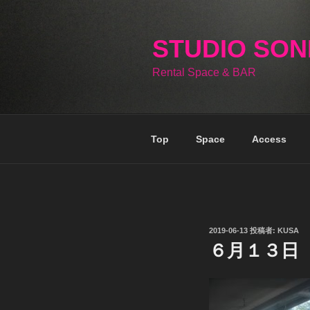
コ
ン
テ
STUDIO SO
ン
Rental Space & BAR
ツ
へ
ス
キ
Top
Space
Access
ッ
プ
投
2019-06-13
投稿者:
KUSA
稿
６月１３日
日: