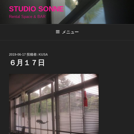
コ
STUDIO SONNE
ン
Rental Space & BAR
テ
ン
ツ
メニュー
へ
ス
キ
投
2019-06-17
投稿者:
KUSA
稿
ッ
６月１７日
日:
プ