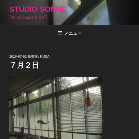
コ
STUDIO SONNE
ン
Rental Space & BAR
テ
ン
ツ
メニュー
へ
ス
キ
投
2019-07-02
投稿者:
KUSA
稿
ッ
７月２日
日:
プ