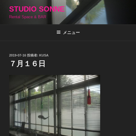
コ
STUDIO SONNE
ン
Rental Space & BAR
テ
ン
ツ
メニュー
へ
ス
キ
投
2019-07-16
投稿者:
KUSA
稿
ッ
７月１６日
日:
プ