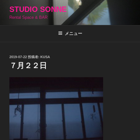
コ
STUDIO SONNE
ン
Rental Space & BAR
テ
ン
ツ
メニュー
へ
ス
キ
投
2019-07-22
投稿者:
KUSA
稿
ッ
７月２２日
日:
プ