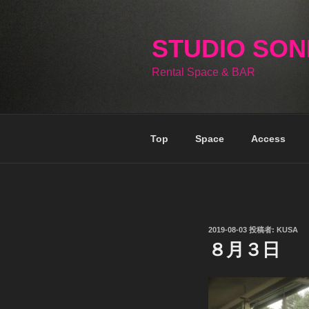
コ
ン
テ
STUDIO SO
ン
Rental Space & BAR
ツ
へ
ス
キ
Top
Space
Access
ッ
プ
投
2019-08-03
投稿者:
KUSA
稿
８月３日
日: