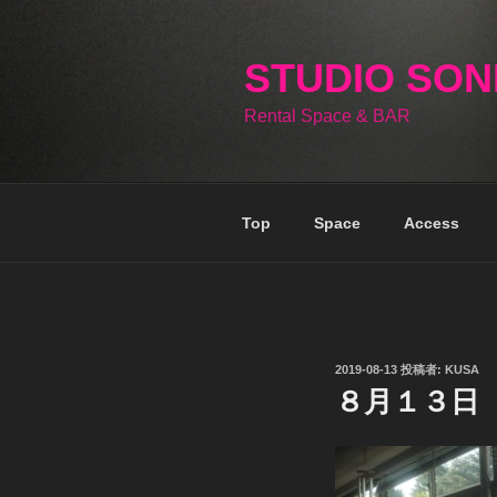
コ
ン
テ
STUDIO SO
ン
Rental Space & BAR
ツ
へ
ス
キ
Top
Space
Access
ッ
プ
投
2019-08-13
投稿者:
KUSA
稿
８月１３日
日: