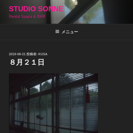
コ
STUDIO SONNE
ン
Rental Space & BAR
テ
ン
ツ
メニュー
へ
ス
キ
投
2019-08-21
投稿者:
KUSA
稿
ッ
８月２１日
日:
プ