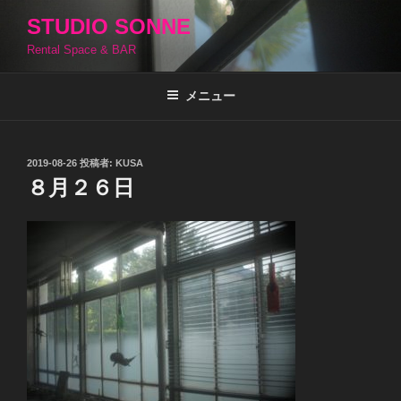
コ
STUDIO SONNE
ン
Rental Space & BAR
テ
ン
ツ
メニュー
へ
ス
キ
投
2019-08-26
投稿者:
KUSA
稿
ッ
８月２６日
日:
プ