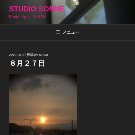
コ
STUDIO SONNE
ン
Rental Space & BAR
テ
ン
ツ
メニュー
へ
ス
キ
投
2019-08-27
投稿者:
KUSA
稿
ッ
８月２７日
日:
プ