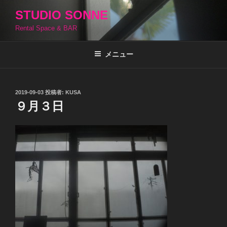
コ
STUDIO SONNE
ン
Rental Space & BAR
テ
ン
ツ
メニュー
へ
ス
キ
投
2019-09-03
投稿者:
KUSA
稿
ッ
９月３日
日:
プ