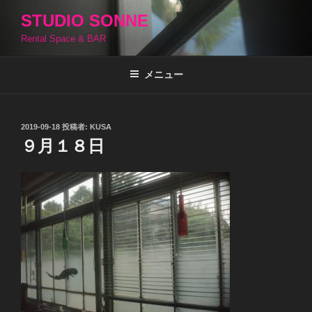
コ
STUDIO SONNE
ン
Rental Space & BAR
テ
ン
ツ
メニュー
へ
ス
キ
投
2019-09-18
投稿者:
KUSA
稿
ッ
９月１８日
日:
プ