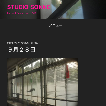
コ
STUDIO SONNE
ン
Rental Space & BAR
テ
ン
ツ
メニュー
へ
ス
キ
投
2019-09-28
投稿者:
KUSA
稿
ッ
９月２８日
日:
プ