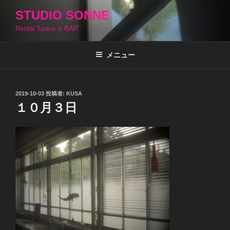
コ
STUDIO SONNE
ン
Rental Space & BAR
テ
ン
ツ
メニュー
へ
ス
キ
投
2019-10-03
投稿者:
KUSA
稿
ッ
１０月３日
日:
プ