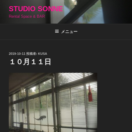
コ
STUDIO SONNE
ン
Rental Space & BAR
テ
ン
ツ
メニュー
へ
ス
キ
投
2019-10-11
投稿者:
KUSA
稿
ッ
１０月１１日
日:
プ