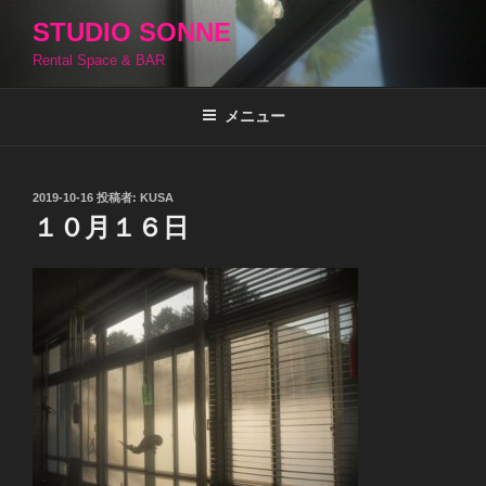
コ
STUDIO SONNE
ン
Rental Space & BAR
テ
ン
ツ
メニュー
へ
ス
キ
投
2019-10-16
投稿者:
KUSA
稿
ッ
１０月１６日
日:
プ