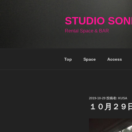
コ
ン
テ
STUDIO SO
ン
Rental Space & BAR
ツ
へ
ス
キ
Top
Space
Access
ッ
プ
投
2019-10-29
投稿者:
KUSA
稿
１０月２９
日: