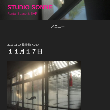
コ
STUDIO SONNE
ン
Rental Space & BAR
テ
ン
ツ
メニュー
へ
ス
キ
投
2019-11-17
投稿者:
KUSA
稿
ッ
１１月１７日
日:
プ