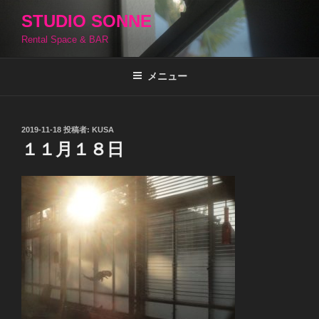
コ
STUDIO SONNE
ン
Rental Space & BAR
テ
ン
ツ
メニュー
へ
ス
キ
投
2019-11-18
投稿者:
KUSA
稿
ッ
１１月１８日
日:
プ