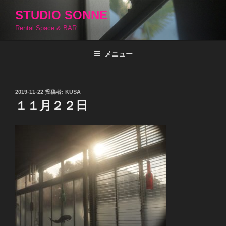
コ
STUDIO SONNE
ン
Rental Space & BAR
テ
ン
ツ
メニュー
へ
ス
キ
投
2019-11-22
投稿者:
KUSA
稿
ッ
１１月２２日
日:
プ