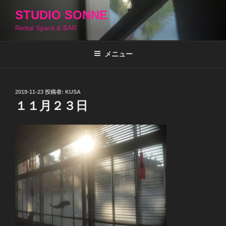
コ
STUDIO SONNE
ン
Rental Space & BAR
テ
ン
ツ
メニュー
へ
ス
キ
投
2019-11-23
投稿者:
KUSA
稿
ッ
１１月２３日
日:
プ