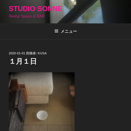
コ
STUDIO SONNE
ン
Rental Space & BAR
テ
ン
ツ
メニュー
へ
ス
キ
投
2020-01-01
投稿者:
KUSA
稿
ッ
１月１日
日:
プ