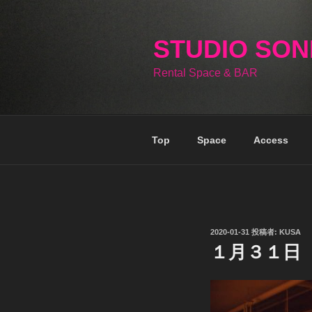
コ
ン
テ
STUDIO SO
ン
Rental Space & BAR
ツ
へ
ス
キ
Top
Space
Access
ッ
プ
投
2020-01-31
投稿者:
KUSA
稿
１月３１日
日: