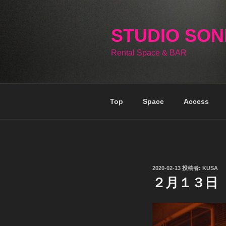
コ
ン
テ
STUDIO SO
ン
Rental Space & BAR
ツ
へ
ス
キ
Top
Space
Access
ッ
プ
投
2020-02-13
投稿者:
KUSA
稿
２月１３日
日: