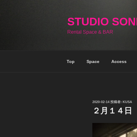
コ
ン
テ
STUDIO SO
ン
Rental Space & BAR
ツ
へ
ス
キ
Top
Space
Access
ッ
プ
投
2020-02-14
投稿者:
KUSA
稿
２月１４日
日: