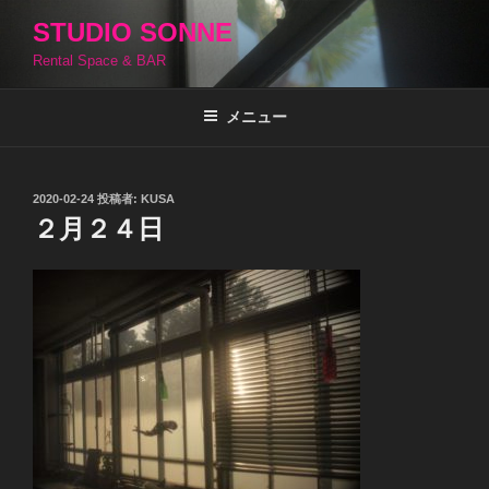
コ
STUDIO SONNE
ン
Rental Space & BAR
テ
ン
ツ
メニュー
へ
ス
キ
投
2020-02-24
投稿者:
KUSA
稿
ッ
２月２４日
日:
プ