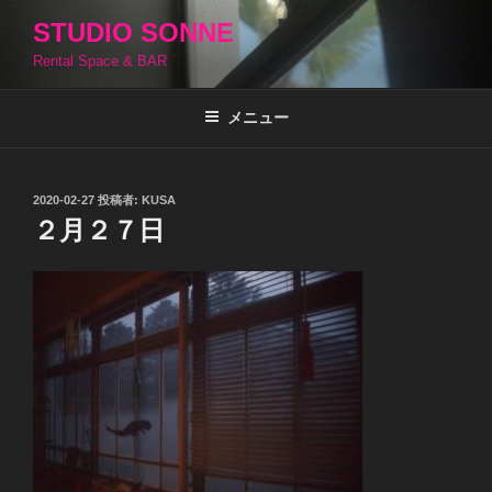
コ
STUDIO SONNE
ン
Rental Space & BAR
テ
ン
ツ
メニュー
へ
ス
キ
投
2020-02-27
投稿者:
KUSA
稿
ッ
２月２７日
日:
プ