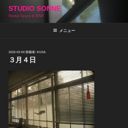
コ
STUDIO SONNE
ン
Rental Space & BAR
テ
ン
ツ
メニュー
へ
ス
キ
投
2020-03-04
投稿者:
KUSA
稿
ッ
３月４日
日:
プ