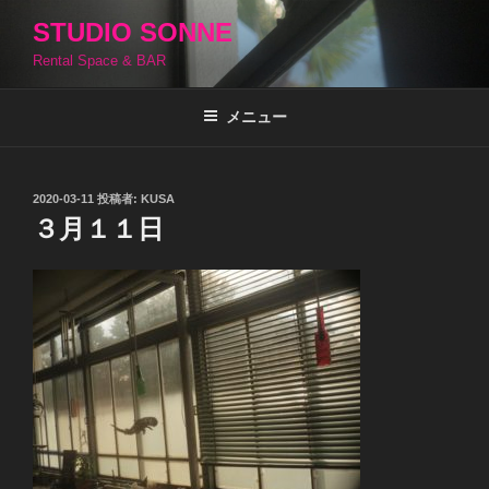
コ
STUDIO SONNE
ン
Rental Space & BAR
テ
ン
ツ
メニュー
へ
ス
キ
投
2020-03-11
投稿者:
KUSA
稿
ッ
３月１１日
日:
プ